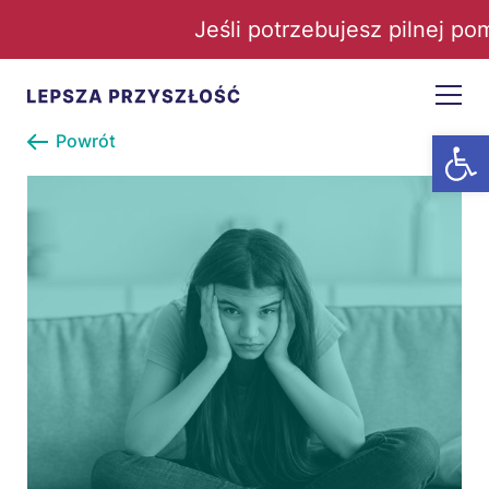
Jeśli potrzebujesz pilnej po
Open t
Powrót