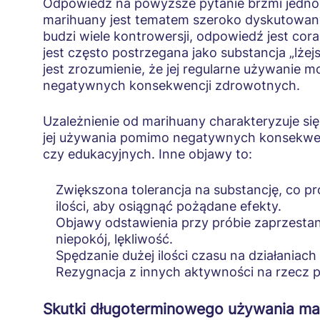
Odpowiedź na powyższe pytanie brzmi jedno
marihuany jest tematem szeroko dyskutowanym
budzi wiele kontrowersji, odpowiedź jest cor
jest często postrzegana jako substancja „lżejs
jest zrozumienie, że jej regularne używanie m
negatywnych konsekwencji zdrowotnych.
Uzależnienie od marihuany charakteryzuje się
jej używania pomimo negatywnych konsekwe
czy edukacyjnych. Inne objawy to:
Zwiększona tolerancja na substancję, co p
ilości, aby osiągnąć pożądane efekty.
Objawy odstawienia przy próbie zaprzestani
niepokój, lękliwość.
Spędzanie dużej ilości czasu na działania
Rezygnacja z innych aktywności na rzecz p
Skutki długoterminowego używania ma