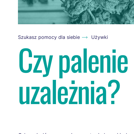
Szukasz pomocy dla siebie
Używki
Czy palenie
uzależnia?