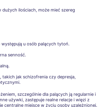
 dużych ilościach, może mieć szereg
 występują u osób palących tytoń.
erna senność.
alną.
akich jak schizofrenia czy depresja,
etycznymi.
eniem, szczególnie dla palących ją regularnie i
ne używki, zastępuje realne relacje i więzi z
uje centralne miejsce w życiu osoby uzależnionej.