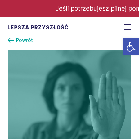
Jeśli potrzebujesz pilnej po
Open t
Powrót