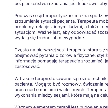
bezpieczeństwa i zaufania jest kluczowe, a
Podczas sesji terapeutycznej można spodziew
zrozumienie sytuacji pacjenta. Terapeuta mo
problemy, relacje z innymi ludźmi, a także o 
sytuacjom. Ważne jest, aby odpowiadać szczerz
wydają się trudne lub niewygodne.
Często na pierwszej sesji terapeuta stara się
obejmować pytania o zdrowie fizyczne, styl ż
informacje pomagają terapeucie zrozumieć, jak
zastosować.
W trakcie terapii stosowane są różne technik
pacjenta. Mogą to być rozmowy, ćwiczenia r
praca nad emocjami i wiele innych. Terapeu
wykonania między sesjami, które mają na cel
Ważnym elementem terapii jest budowanie rela