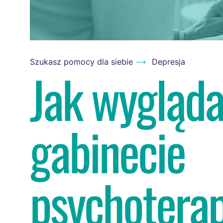
Szukasz pomocy dla siebie
Depresja
Jak wygląda
gabinecie
psychotera