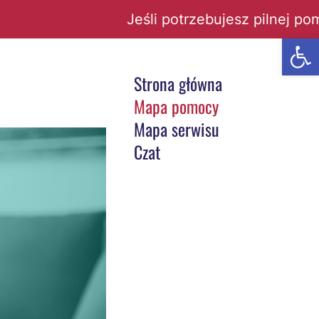
Jeśli potrzebujesz pilnej pomoc
Open t
Strona główna
Mapa pomocy
Mapa serwisu
Czat