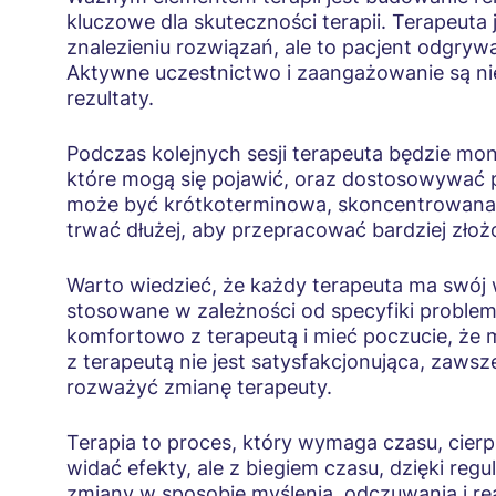
kluczowe dla skuteczności terapii. Terapeuta
znalezieniu rozwiązań, ale to pacjent odgry
Aktywne uczestnictwo i zaangażowanie są ni
rezultaty.
Podczas kolejnych sesji terapeuta będzie mo
które mogą się pojawić, oraz dostosowywać pl
może być krótkoterminowa, skoncentrowana
trwać dłużej, aby przepracować bardziej złoż
Warto wiedzieć, że każdy terapeuta ma swój 
stosowane w zależności od specyfiki problem
komfortowo z terapeutą i mieć poczucie, że m
z terapeutą nie jest satysfakcjonująca, zaw
rozważyć zmianę terapeuty.
Terapia to proces, który wymaga czasu, cierp
widać efekty, ale z biegiem czasu, dzięki r
zmiany w sposobie myślenia, odczuwania i re