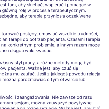
 jest tam, aby słuchać, wspierać i pomagać w
wa główną rolę w procesie terapeutycznym.
ezbędne, aby terapia przyniosła oczekiwane
nitorować postępy, omawiać wszelkie trudności,
an terapii do potrzeb pacjenta. Czasami terapia
 na konkretnym problemie, a innym razem może
one i długotrwałe kwestie.
własny styl pracy, a różne metody mogą być
ów pacjenta. Ważne jest, aby czuć się
ożna mu zaufać. Jeśli z jakiegoś powodu relacja
sze można porozmawiać o tym otwarcie lub
liwości i zaangażowania. Nie zawsze od razu
egularnym sesjom, można zauważyć pozytywne
agowania na różne sytuacje. Ważne jest, aby być