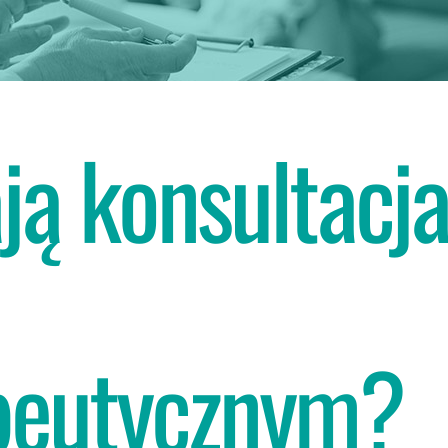
ją konsultacj
peutycznym?