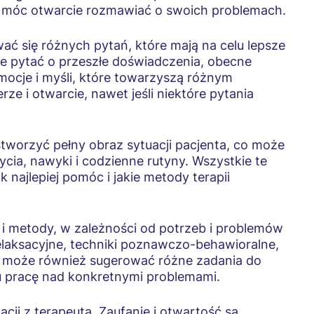
by móc otwarcie rozmawiać o swoich problemach.
ać się różnych pytań, które mają na celu lepsze
że pytać o przeszłe doświadczenia, obecne
emocje i myśli, które towarzyszą różnym
e i otwarcie, nawet jeśli niektóre pytania
 stworzyć pełny obraz sytuacji pacjenta, co może
ycia, nawyki i codzienne rutyny. Wszystkie te
 najlepiej pomóc i jakie metody terapii
i i metody, w zależności od potrzeb i problemów
elaksacyjne, techniki poznawczo-behawioralne,
ta może również sugerować różne zadania do
u pracę nad konkretnymi problemami.
cji z terapeutą. Zaufanie i otwartość są