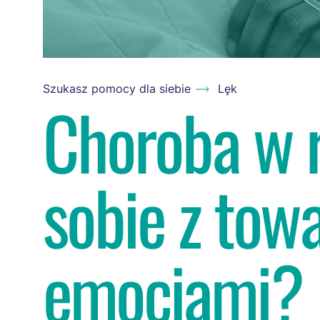
Szukasz pomocy dla siebie
Lęk
Choroba w ro
sobie z tow
emocjami?