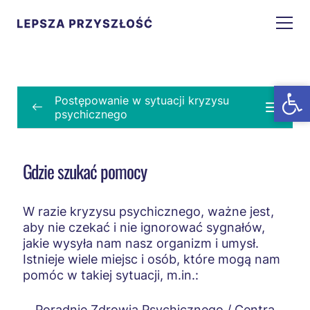
Open t
Open t
Postępowanie w sytuacji kryzysu
psychicznego
Postępowanie w sytuacji kryzysu
psychicznego
Gdzie szukać pomocy
Zaburzenia psychiczne a kryzys psychiczny
W razie kryzysu psychicznego, ważne jest,
Cechy kryzysu psychicznego
aby nie czekać i nie ignorować sygnałów,
jakie wysyła nam nasz organizm i umysł.
Cechy zaburzeń psychicznych
Istnieje wiele miejsc i osób, które mogą nam
Gdzie szukać pomocy
pomóc w takiej sytuacji, m.in.:
Pierwsza pomoc
Poradnie Zdrowia Psychicznego / Centra