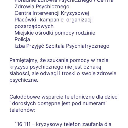
Czego nie robić
Zdrowia Psychicznego
Centra Interwencji Kryzysowej
Formy pomocy
Placówki i kampanie organizacji
pozarządowych
Asystent zdrowienia
Miejskie ośrodki pomocy rodzinie
Interwencja kryzysowa
Policja
Izba Przyjęć Szpitala Psychiatrycznego
Dziecko w kryzysie
Pamiętajmy, że szukanie pomocy w razie
Rola nauczyciela
kryzysu psychicznego nie jest oznaką
Drogi pomocy
słabości, ale odwagi i troski o swoje zdrowie
psychiczne.
Zagrożenie życia lub zdrowia
Oczekiwanie na pomoc w placówce wsparcia
Całodobowe wsparcie telefoniczne dla dzieci
i dorosłych dostępne jest pod numerami
Powrót z placówki wsparcia
telefonów:
Rola rodziny
116 111 – kryzysowy telefon zaufania dla
Nieobecność w szkole