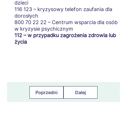
dzieci
Nauczanie indywidualne
116 123 – kryzysowy telefon zaufania dla
dorosłych
Niewłaściwe traktowanie dziecka w kryzysie
800 70 22 22 – Centrum wsparcia dla osób
w kryzysie psychicznym
Działania antystygmatyzacyjne
112 – w przypadku zagrożenia zdrowia lub
życia
Poprzedni
Dalej