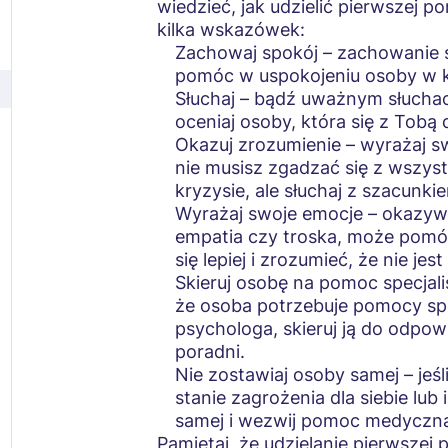
wiedzieć, jak udzielić pierwszej p
kilka wskazówek:
Zachowaj spokój – zachowanie 
pomóc w uspokojeniu osoby w k
Słuchaj – bądź uważnym słuchac
oceniaj osoby, która się z Tobą d
Okazuj zrozumienie – wyrażaj sw
nie musisz zgadzać się z wszys
kryzysie, ale słuchaj z szacunki
Wyrażaj swoje emocje – okazywa
empatia czy troska, może pomó
się lepiej i zrozumieć, że nie j
Skieruj osobę na pomoc specjali
że osoba potrzebuje pomocy spec
psychologa, skieruj ją do odpow
poradni.
Nie zostawiaj osoby samej – jeś
stanie zagrożenia dla siebie lub 
samej i wezwij pomoc medyczn
Pamiętaj, że udzielanie pierwszej