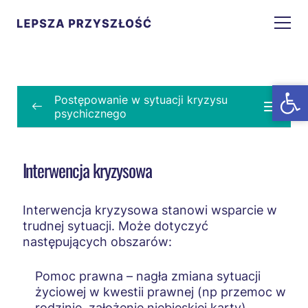
Open t
Open t
Postępowanie w sytuacji kryzysu
psychicznego
Postępowanie w sytuacji kryzysu
psychicznego
Interwencja kryzysowa
Zaburzenia psychiczne a kryzys psychiczny
Interwencja kryzysowa stanowi wsparcie w
Cechy kryzysu psychicznego
trudnej sytuacji. Może dotyczyć
następujących obszarów:
Cechy zaburzeń psychicznych
Gdzie szukać pomocy
Pomoc prawna – nagła zmiana sytuacji
życiowej w kwestii prawnej (np przemoc w
Pierwsza pomoc
rodzinie, założenie niebieskiej karty).