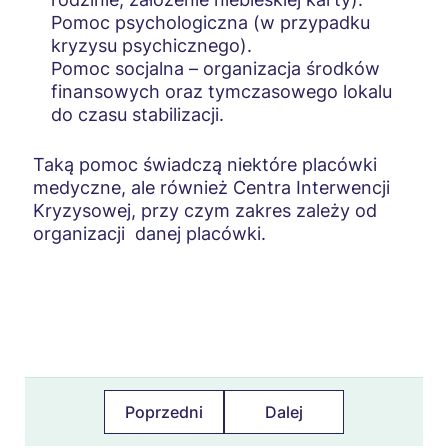
Czego nie robić
Pomoc psychologiczna (w przypadku
kryzysu psychicznego).
Formy pomocy
Pomoc socjalna – organizacja środków
finansowych oraz tymczasowego lokalu
Asystent zdrowienia
do czasu stabilizacji.
Interwencja kryzysowa
Taką pomoc świadczą niektóre placówki
Dziecko w kryzysie
medyczne, ale również Centra Interwencji
Kryzysowej, przy czym zakres zależy od
Rola nauczyciela
organizacji danej placówki.
Drogi pomocy
Zagrożenie życia lub zdrowia
Oczekiwanie na pomoc w placówce wsparcia
Powrót z placówki wsparcia
Rola rodziny
Poprzedni
Dalej
Nieobecność w szkole