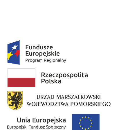
Nauczanie indywidualne
Niewłaściwe traktowanie dziecka w kryzysie
Działania antystygmatyzacyjne