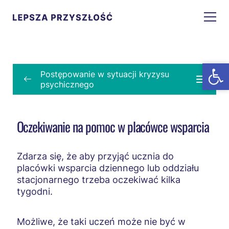
Open t
Open t
Postępowanie w sytuacji kryzysu
psychicznego
Postępowanie w sytuacji kryzysu
psychicznego
Oczekiwanie na pomoc w placówce wsparcia
Zaburzenia psychiczne a kryzys psychiczny
Zdarza się, że aby przyjąć ucznia do
Cechy kryzysu psychicznego
placówki wsparcia dziennego lub oddziału
stacjonarnego trzeba oczekiwać kilka
Cechy zaburzeń psychicznych
tygodni.
Gdzie szukać pomocy
Pierwsza pomoc
Możliwe, że taki uczeń może nie być w