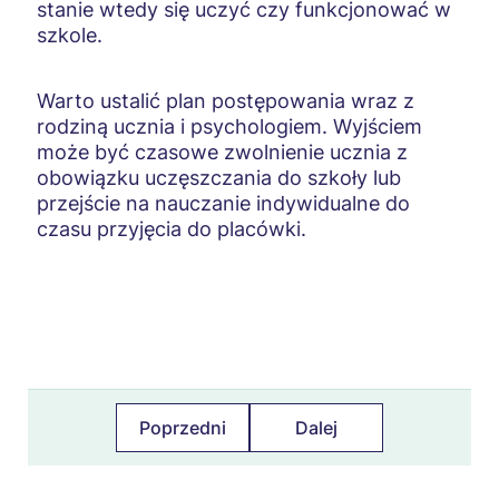
stanie wtedy się uczyć czy funkcjonować w
Czego nie robić
szkole.
Formy pomocy
Warto ustalić plan postępowania wraz z
Asystent zdrowienia
rodziną ucznia i psychologiem. Wyjściem
Interwencja kryzysowa
może być czasowe zwolnienie ucznia z
obowiązku uczęszczania do szkoły lub
Dziecko w kryzysie
przejście na nauczanie indywidualne do
czasu przyjęcia do placówki.
Rola nauczyciela
Drogi pomocy
Zagrożenie życia lub zdrowia
Oczekiwanie na pomoc w placówce wsparcia
Powrót z placówki wsparcia
Poprzedni
Dalej
Rola rodziny
Nieobecność w szkole