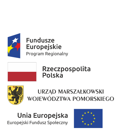
Nauczanie indywidualne
Niewłaściwe traktowanie dziecka w kryzysie
Działania antystygmatyzacyjne